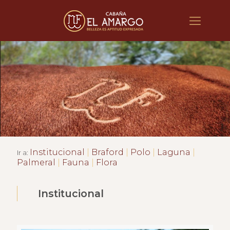
Institucional
|
Braford
|
Polo
|
Laguna
|
Ir a:
Palmeral
|
Fauna
|
Flora
Institucional