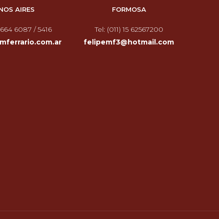
NOS AIRES
FORMOSA
 4664 6087 / 5416
Tel: (011) 15 62567200
ferrario.com.ar
felipemf3@hotmail.com