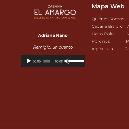
Mapa Web
Quiénes Somos
Cabaña Braford
Haras Polo
N
Adriana Nano
Porcinos
P
Remigio: un cuento
Agricultura
C
Reproductor
Utiliza
00:00
00:00
de
las
audio
teclas
de
flecha
arriba/abajo
para
aumentar
o
disminuir