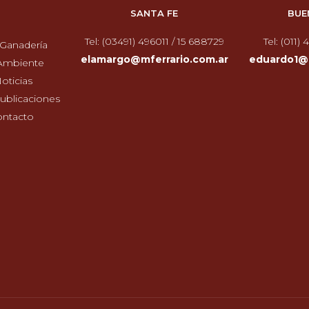
SANTA FE
BUE
Tel: (03491) 496011 / 15 688729
Tel: (011)
Ganadería
elamargo@mferrario.com.ar
eduardo1@m
Ambiente
oticias
ublicaciones
ontacto